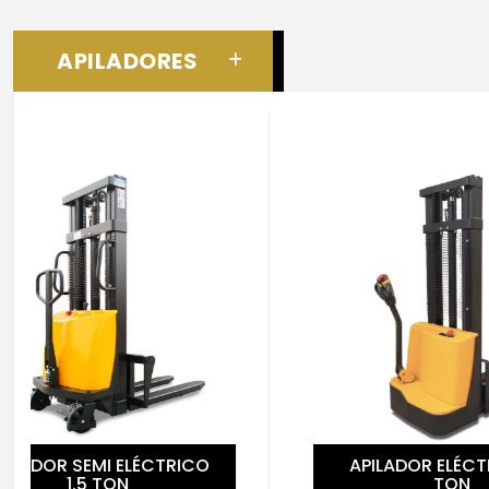
APILADORES
APILADOR ELÉCTRICO 1.5
API
TON