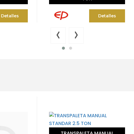
Detalles
Det
‹
›
ANSPALETA MANUAL
TRANSPALETA MAN