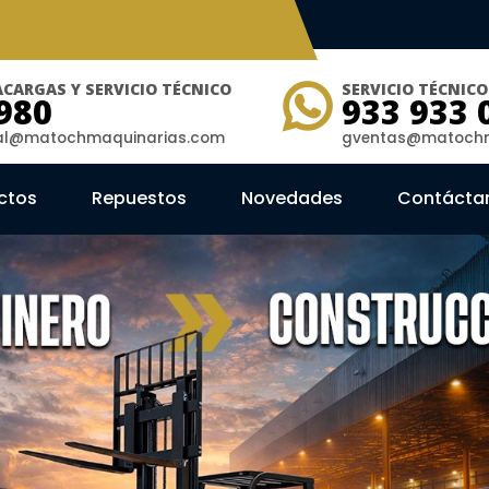
CARGAS Y SERVICIO TÉCNICO
SERVICIO TÉCNIC
980
933 933 
ial@matochmaquinarias.com
gventas@matochm
ctos
Repuestos
Novedades
Contácta