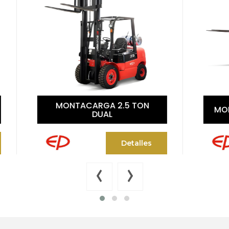
NTACARGA 2.5 TON
MONTACARGA 3 TON
DUAL
Detalles
Det
‹
›