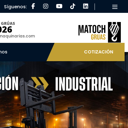
Síguenos:
Toggle
O GRÚAS
026
aquinarias.com
nos
COTIZACIÓN