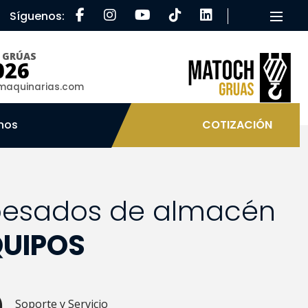
Síguenos:
Toggle
O GRÚAS
026
aquinarias.com
nos
COTIZACIÓN
 pesados de almacén
QUIPOS
Soporte y Servicio