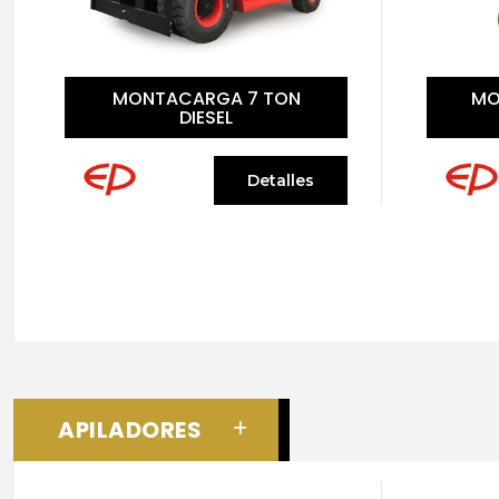
MONTACARGA 10 TON
MO
DIESEL
Detalles
APILADORES