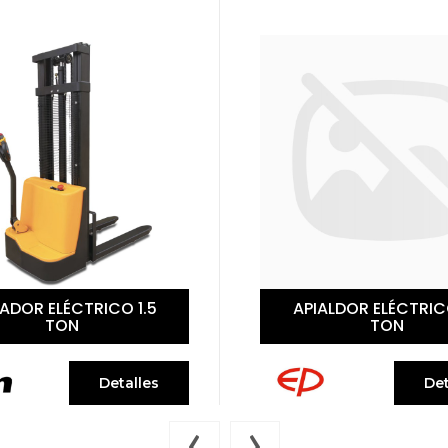
ALDOR ELÉCTRICO 1.6
APILADOR ELÉCTRICO
TON
TON
Detalles
Det
‹
›