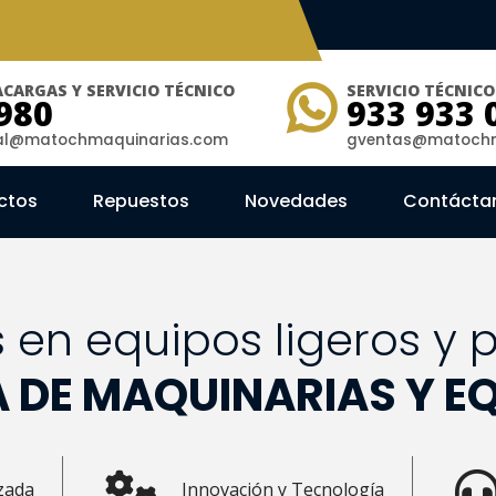
CARGAS Y SERVICIO TÉCNICO
SERVICIO TÉCNIC
980
933 933 
ial@matochmaquinarias.com
gventas@matochm
ctos
Repuestos
Novedades
Contácta
s en equipos ligeros y
 DE MAQUINARIAS Y E
zada
Innovación y Tecnología