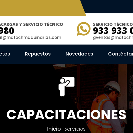
CARGAS Y SERVICIO TÉCNICO
SERVICIO TÉCNIC
980
933 933 
ial@matochmaquinarias.com
gventas@matochm
ctos
Repuestos
Novedades
Contácta
CAPACITACIONES
Inicio
-
Servicios