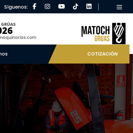
Síguenos:
Toggle
O GRÚAS
026
aquinarias.com
nos
COTIZACIÓN