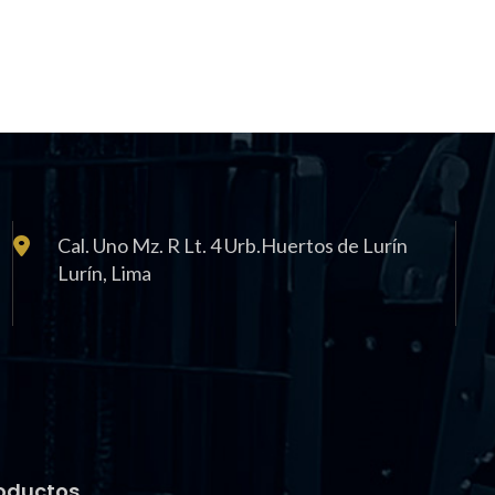
Cal. Uno Mz. R Lt. 4 Urb.Huertos de Lurín
Lurí­n, Lima
oductos