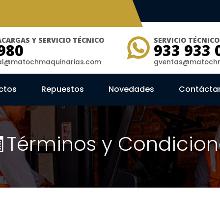
CARGAS Y SERVICIO TÉCNICO
SERVICIO TÉCNIC
980
933 933 
ial@matochmaquinarias.com
gventas@matochm
ctos
Repuestos
Novedades
Contácta
Términos y Condicion