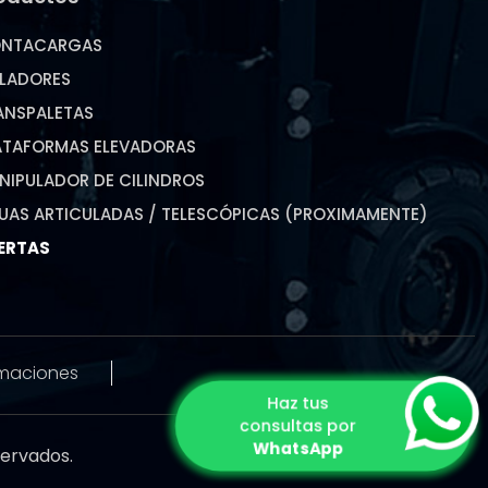
NTACARGAS
ILADORES
ANSPALETAS
ATAFORMAS ELEVADORAS
NIPULADOR DE CILINDROS
UAS ARTICULADAS / TELESCÓPICAS (PROXIMAMENTE)
ERTAS
amaciones
Haz tus
consultas por
WhatsApp
ervados.