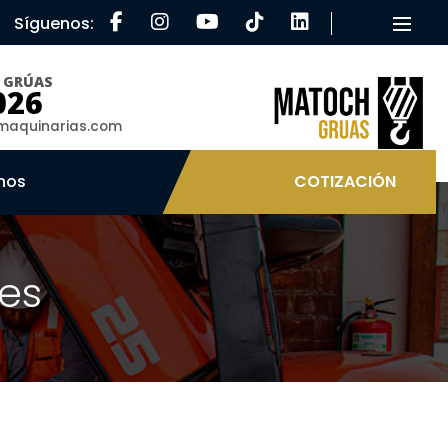
Síguenos:
Toggle
O GRÚAS
026
aquinarias.com
nos
COTIZACIÓN
es